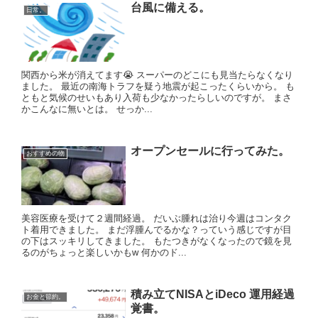
台風に備える。
日常。
関西から米が消えてます😭 スーパーのどこにも見当たらなくなり
ました。 最近の南海トラフを疑う地震が起こったくらいから。 も
ともと気候のせいもあり入荷も少なかったらしいのですが。 まさ
かこんなに無いとは。 せっか...
オープンセールに行ってみた。
おすすめの物
美容医療を受けて２週間経過。 だいぶ腫れは治り今週はコンタク
ト着用できました。 まだ浮腫んでるかな？っていう感じですが目
の下はスッキリしてきました。 もたつきがなくなったので鏡を見
るのがちょっと楽しいかもw 何かのド...
積み立てNISAとiDeco 運用経過
お金と節約。
覚書。