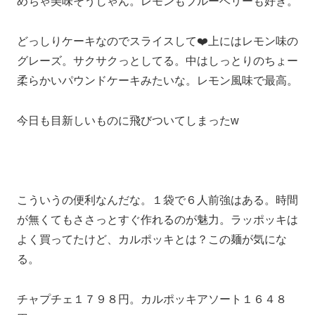
めちゃ美味そうじゃん。レモンもブルーベリーも好き。
どっしりケーキなのでスライスして❤️上にはレモン味の
グレーズ。サクサクっとしてる。中はしっとりのちょー
柔らかいパウンドケーキみたいな。レモン風味で最高。
今日も目新しいものに飛びついてしまったw
こういうの便利なんだな。１袋で６人前強はある。時間
が無くてもささっとすぐ作れるのが魅力。ラッポッキは
よく買ってたけど、カルポッキとは？この麺が気にな
る。
チャプチェ１７９８円。カルポッキアソート１６４８