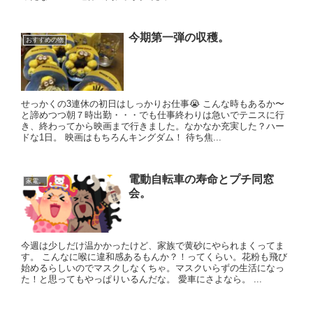
今期第一弾の収穫。
おすすめの物
せっかくの3連休の初日はしっかりお仕事😭 こんな時もあるか〜
と諦めつつ朝７時出勤・・・でも仕事終わりは急いでテニスに行
き、終わってから映画まで行きました。なかなか充実した？ハー
ドな1日。 映画はもちろんキングダム！ 待ち焦...
電動自転車の寿命とプチ同窓
家電。
会。
今週は少しだけ温かかったけど、家族で黄砂にやられまくってま
す。 こんなに喉に違和感あるもんか？！ってくらい。花粉も飛び
始めるらしいのでマスクしなくちゃ。マスクいらずの生活になっ
た！と思ってもやっぱりいるんだな。 愛車にさよなら。 ...