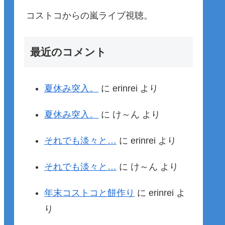
コストコからの嵐ライブ視聴。
最近のコメント
夏休み突入。
に
erinrei
より
夏休み突入。
に
け～ん
より
それでも淡々と…
に
erinrei
より
それでも淡々と…
に
け～ん
より
年末コストコと餅作り
に
erinrei
よ
り