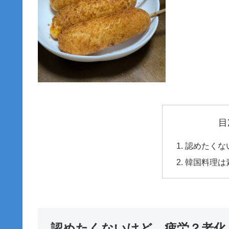
目
認めたくな
韓国料理は
認めたくないけど…疲労？老化