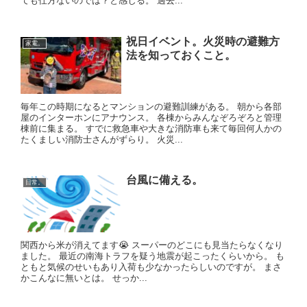
ても仕方ないのでは？と感じる。 過去...
祝日イベント。火災時の避難方
家電。
法を知っておくこと。
毎年この時期になるとマンションの避難訓練がある。 朝から各部
屋のインターホンにアナウンス。 各棟からみんなぞろぞろと管理
棟前に集まる。 すでに救急車や大きな消防車も来て毎回何人かの
たくましい消防士さんがずらり。 火災...
台風に備える。
日常。
関西から米が消えてます😭 スーパーのどこにも見当たらなくなり
ました。 最近の南海トラフを疑う地震が起こったくらいから。 も
ともと気候のせいもあり入荷も少なかったらしいのですが。 まさ
かこんなに無いとは。 せっか...