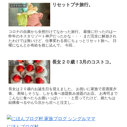
リセットプチ旅行。
おすすめの物
コロナの自粛から全然行けてなかった旅行。 最後に行ったのは一
昨年のネスタリゾート神戸だったかな・・・ まだ完全に解放され
たわけでは無いけど、仕事変わる前にちょっとリセット旅へ。 日
曜になんとか有給を捻じ込んで。 今回...
長女２０歳！3月のコストコ。
日常。
長女は２０歳のお誕生日を迎えました。 お祝いに家族で居酒屋夕
食。 美味しそうな、しかも食べ放題飲み放題のお店。 お寿司まで
こんなに食べたらお腹いっぱい・・・と思ってたけど、娘たちは
結構食べるやん💦次から次へと注文し...
にほんブログ村