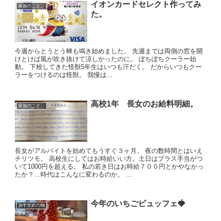
イオンカードセレクト作ってみ
家族のこと。
た。
今週からとうとう蝉も鳴き始めました。 先週までは両側の窓を開
けとけば風が吹き抜けて涼しかったのに。 ぼちぼちクーラー始
動。 下校してきた怪獣5年生はいつも汗だく。 だからいつもクー
ラーをつけるのは怪獣。 我慢は...
高校1年 長女のお給料明細。
家族のこと。
長女がアルバイトを始めてもうすぐ３ヶ月。 夜の数時間とはいえ
チリツモ。 高校生にしてはお時給いい方。土日はプラス手当がつ
いて1000円を超える。 私の若き日はお時給７００円とかやなかっ
たか？…時代はこんなに変わるのか。 ...
今年のいちごビュッフェ🍓
おすすめの物