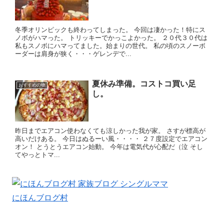
冬季オリンピックも終わってしまった。 今回は凄かった！特にス
ノボがハマった。 トリッキーでかっこよかった。 ２０代３０代は
私もスノボにハマってました。始まりの世代。 私の頃のスノーボ
ーダーは肩身が狭く・・・ゲレンデで...
夏休み準備。コストコ買い足
おすすめの物
し。
昨日までエアコン使わなくても涼しかった我が家。 さすが標高が
高いだけある。 今日はぬるーい風・・・・ ２７度設定でエアコン
オン！ とうとうエアコン始動。 今年は電気代が心配だ（泣 そし
てやっとトマ...
にほんブログ村