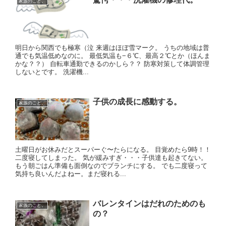
家族のこと。
明日から関西でも極寒（泣 来週はほぼ雪マーク。 うちの地域は普
通でも気温低めなのに。 最低気温も−６℃、最高２℃とか（ほんま
かな？？） 自転車通勤できるのかしら？？ 防寒対策して体調管理
しないとです。 洗濯機...
子供の成長に感動する。
家族のこと。
土曜日がお休みだとスーパーぐ〜たらになる。 目覚めたら9時！！
二度寝してしまった。 気が緩みすぎ・・・子供達も起きてない。
もう朝ごはん準備も面倒なのでブランチにする。 でも二度寝って
気持ち良いんだよねー。まだ寝れる...
バレンタインはだれのためのも
家族のこと。
の？