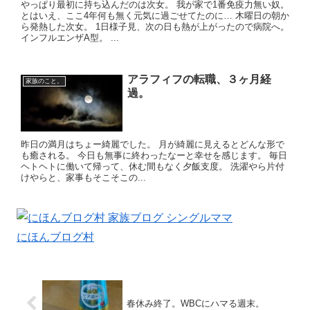
やっぱり最初に持ち込んだのは次女。 我が家で1番免疫力無い奴。
とはいえ、ここ4年何も無く元気に過ごせてたのに… 木曜日の朝か
ら発熱した次女。 1日様子見、次の日も熱が上がったので病院へ。
インフルエンザA型。 ...
アラフィフの転職、３ヶ月経
家族のこと。
過。
昨日の満月はちょー綺麗でした。 月が綺麗に見えるとどんな形で
も癒される。 今日も無事に終わったなーと幸せを感じます。 毎日
ヘトヘトに働いて帰って、休む間もなく夕飯支度。 洗濯やら片付
けやらと、家事もそこそこの...
にほんブログ村
春休み終了。WBCにハマる週末。