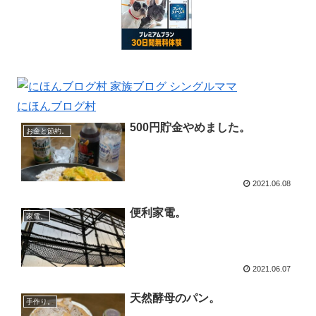
にほんブログ村
500円貯金やめました。
お金と節約。
2021.06.08
便利家電。
家電。
2021.06.07
天然酵母のパン。
手作り。