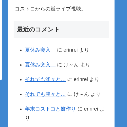
コストコからの嵐ライブ視聴。
最近のコメント
夏休み突入。
に
erinrei
より
夏休み突入。
に
け～ん
より
それでも淡々と…
に
erinrei
より
それでも淡々と…
に
け～ん
より
年末コストコと餅作り
に
erinrei
よ
り