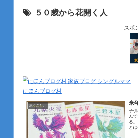
５０歳から花開く人
スポ
にほんブログ村
来
思うこと。
子供
んで
る。
とは