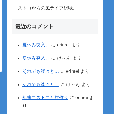
コストコからの嵐ライブ視聴。
最近のコメント
夏休み突入。
に
erinrei
より
夏休み突入。
に
け～ん
より
それでも淡々と…
に
erinrei
より
それでも淡々と…
に
け～ん
より
年末コストコと餅作り
に
erinrei
よ
り