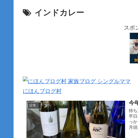
インドカレー
スポ
にほんブログ村
今
日常。
待ち
平日
っか
月頭