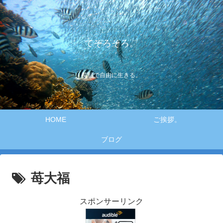
てそろそろ。
笑顔で自由に生きる。
HOME
ご挨拶。
ブログ
苺大福
スポンサーリンク