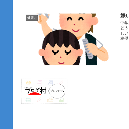
嫌
健康。
中学
どう
しい
稼働