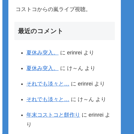
コストコからの嵐ライブ視聴。
最近のコメント
夏休み突入。
に
erinrei
より
夏休み突入。
に
け～ん
より
それでも淡々と…
に
erinrei
より
それでも淡々と…
に
け～ん
より
年末コストコと餅作り
に
erinrei
よ
り