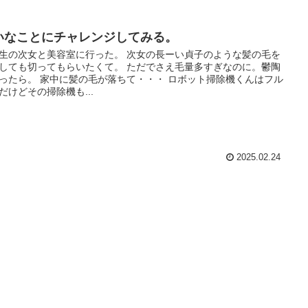
いなことにチャレンジしてみる。
生の次女と美容室に行った。 次女の長ーい貞子のような髪の毛を
しても切ってもらいたくて。 ただでさえ毛量多すぎなのに。鬱陶
ったら。 家中に髪の毛が落ちて・・・ ロボット掃除機くんはフル
だけどその掃除機も...
2025.02.24