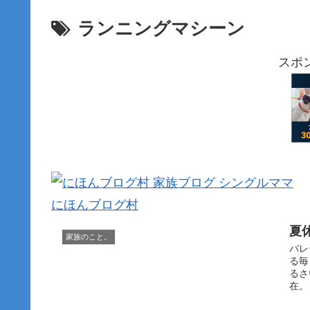
ランニングマシーン
スポ
にほんブログ村
夏
家族のこと。
バレ
る毎
るさ
在。