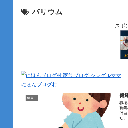
バリウム
スポ
にほんブログ村
健
健康。
職場
視鏡
は自
た。