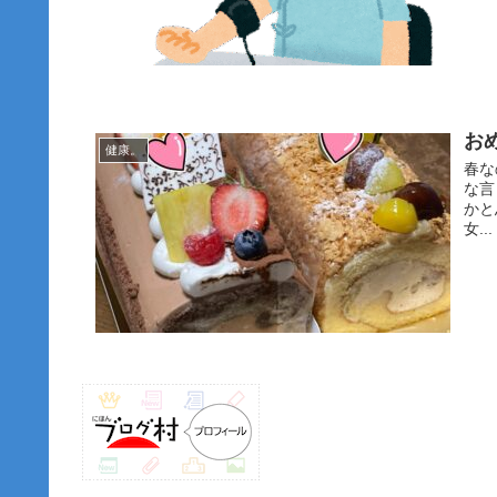
お
健康。
春な
な言
かと
女...