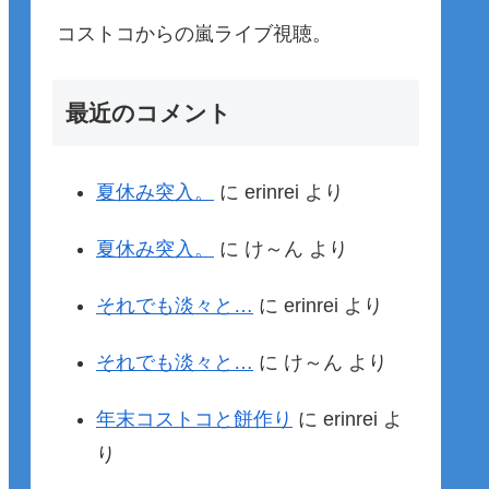
コストコからの嵐ライブ視聴。
最近のコメント
夏休み突入。
に
erinrei
より
夏休み突入。
に
け～ん
より
それでも淡々と…
に
erinrei
より
それでも淡々と…
に
け～ん
より
年末コストコと餅作り
に
erinrei
よ
り