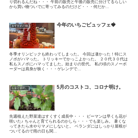
り切れるんだね・・・ 午前の販売と午後の販売に分けてるらしい
から買い物ついでに寄ってみるのだけど・・・何だか...
今年のいちごビュッフェ🍓
おすすめの物
冬季オリンピックも終わってしまった。 今回は凄かった！特にス
ノボがハマった。 トリッキーでかっこよかった。 ２０代３０代は
私もスノボにハマってました。始まりの世代。 私の頃のスノーボ
ーダーは肩身が狭く・・・ゲレンデで...
5月のコストコ、コロナ明け。
お金と節約。
先週植えた野菜達はすくすく成長中・・・ ピーマンは早くも花が
咲いた♪ ちゃんと育てられるのかしら・・・でも楽しみ。 暑くな
ってきたら水やりマメにしないと。 ベランダにはしっかり屋根が
ついてるので雨の日も関...