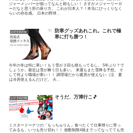
ジャーメンバーが揃ってなんと頼もしい！ さすがメジャーリーガ
ーだなと思う肝の座り方。 これが日本人？！本当にびっくりなく
らいの存在感。 日本の野球...
防寒グッズあれこれ。これで極
おすすめの物
寒に打ち勝つ！
今年の冬は特に寒い！もう雪が３回も積もってるし。 5年ぶり？で
しょうか。最近は雪が舞う日も多い。 来週もまた雪降る予想。 そ
して何より職場が寒い！！ 調理場だから暖房が使えない（泣 夏
は冷房使えるんだけど。 火...
そうだ、万博行こ🎵
おすすめの物
ミスタードーナツの「もっちゅりん」食べたくて仕事帰りに寄っ
てみるも、いつも売り切れ！！ 個数制限4個までってなってても売