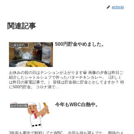
erinrei
関連記事
500円貯金やめました。
お金と節約。
お休みの前の日はテンションが上がります😀 画像の夕食は昨日ご
紹介したシャトルシェフで作ったバターチキンカレー。（詳しく
は昨日の家電記事で。） 皆様は貯金箱に貯金とかしてますか？ 特
に500円貯金。 コロナ渦で...
今年もWBC白熱中。
おすすめの物
3年前も夢中で観戦してたWBC。 今回も待ち望んでた。 期待のメ